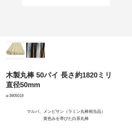
木製丸棒 50パイ 長さ約1820ミリ
直径50mm
a-3905018
マルパ、メンピサン（ラミン丸棒相当品）
黄色みを帯びた白系丸棒