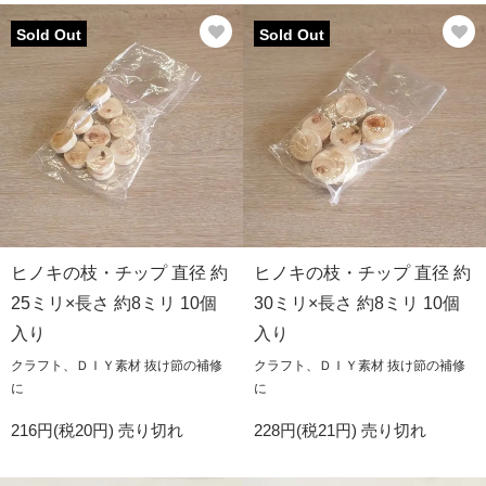
Sold Out
Sold Out
ヒノキの枝・チップ 直径 約
ヒノキの枝・チップ 直径 約
25ミリ×長さ 約8ミリ 10個
30ミリ×長さ 約8ミリ 10個
入り
入り
クラフト、ＤＩＹ素材 抜け節の補修
クラフト、ＤＩＹ素材 抜け節の補修
に
に
216円(税20円)
売り切れ
228円(税21円)
売り切れ