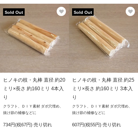
Sold Out
Sold Out
ヒノキの枝・丸棒 直径 約20
ヒノキの枝・丸棒 直径 約25
ミリ×長さ 約160ミリ 4本入
ミリ×長さ 約160ミリ 3本入
り
り
クラフト、ＤＩＹ素材 ダボ穴埋め、
クラフト、ＤＩＹ素材 ダボ穴埋め、
抜け節の補修などに
抜け節の補修などに
734円(税67円)
売り切れ
607円(税55円)
売り切れ