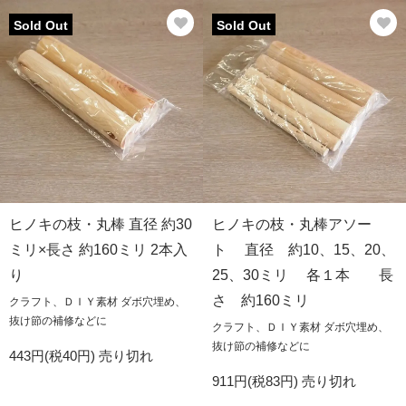
Sold Out
Sold Out
ヒノキの枝・丸棒 直径 約30
ヒノキの枝・丸棒アソー
ミリ×長さ 約160ミリ 2本入
ト 直径 約10、15、20、
り
25、30ミリ 各１本 長
さ 約160ミリ
クラフト、ＤＩＹ素材 ダボ穴埋め、
抜け節の補修などに
クラフト、ＤＩＹ素材 ダボ穴埋め、
抜け節の補修などに
443円(税40円)
売り切れ
911円(税83円)
売り切れ