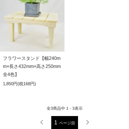
フラワースタンド【幅240m
m×長さ432mm×高さ250mm
全4色】
1,850円(税168円)
全
3
商品中
1 - 3
表示
1
ページ目