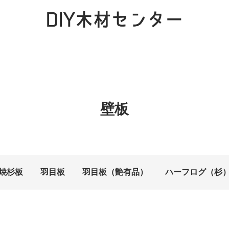
壁板
焼杉板
羽目板
羽目板（艶有品）
ハーフログ（杉