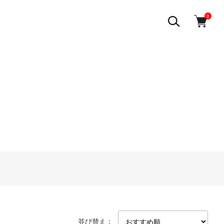
0
）
並び替え：