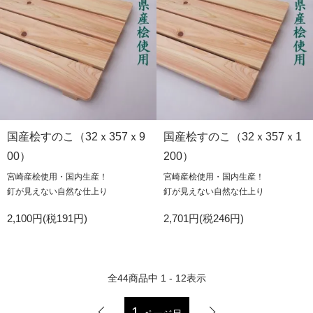
国産桧すのこ（32ｘ357ｘ9
国産桧すのこ（32ｘ357ｘ1
00）
200）
宮崎産桧使用・国内生産！
宮崎産桧使用・国内生産！
釘が見えない自然な仕上り
釘が見えない自然な仕上り
2,100円(税191円)
2,701円(税246円)
全
44
商品中
1 - 12
表示
1