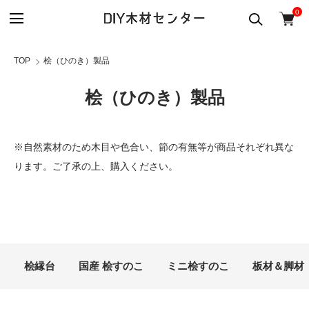
0
TOP
桧（ひのき）製品
桧（ひのき）製品
※自然素材のため木目や色合い、節の有無等が商品それぞれ異な
ります。ご了承の上、購入ください。
カテゴリー一覧
桧縁台
国産 桧すのこ
ミニ桧すのこ
板材＆脚材