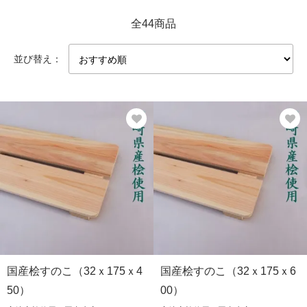
全44商品
並び替え：
国産桧すのこ（32ｘ175ｘ4
国産桧すのこ（32ｘ175ｘ6
50）
00）