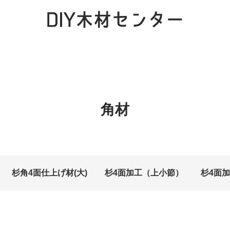
角材
杉角4面仕上げ材(大)
杉4面加工（上小節）
杉4面