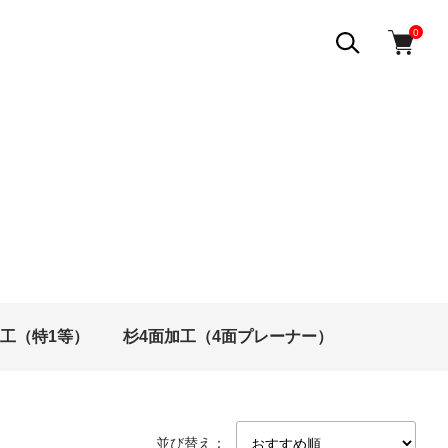
0
加工（特1等）
杉4面加工（4面プレーナー）
並び替え：