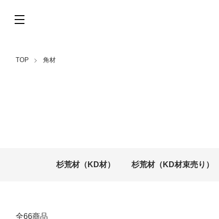
TOP
角材
カテゴリー一覧
杉荒材（KD材）
杉荒材（KD材束売り）
全66商品