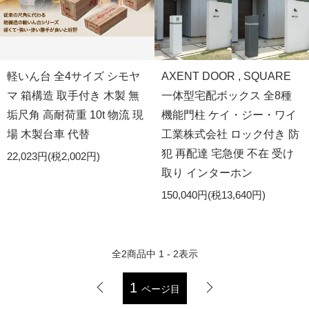
軽いん台 全4サイズ シモヤ
AXENT DOOR , SQUARE
マ 箱構造 取手付き 木製 無
一体型宅配ボックス 全8種
垢尺角 高耐荷重 10t 物流 現
機能門柱 ケイ・ジー・ワイ
場 木製台車 代替
工業株式会社 ロック付き 防
犯 再配達 宅急便 不在 受け
22,023円(税2,002円)
取り インターホン
150,040円(税13,640円)
全
2
商品中
1 - 2
表示
1
ページ目