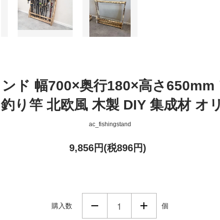
ド 幅700×奥行180×高さ650m
釣り竿 北欧風 木製 DIY 集成材 
ac_fishingstand
9,856円(税896円)
購入数
個