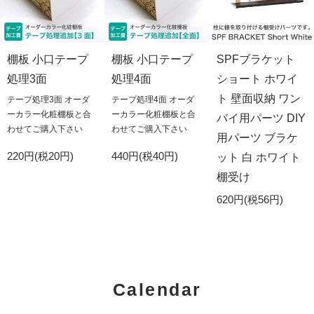
棚板 小口テープ
棚板 小口テープ
SPFブラケット
処理3面
処理4面
ショート ホワイ
ト 壁面収納 ワン
テープ処理3面 オーダ
テープ処理4面 オーダ
ーカラー化粧棚板と合
ーカラー化粧棚板と合
バイ用パーツ DIY
わせてご購入下さい
わせてご購入下さい
用パーツ ブラケ
220円(税20円)
440円(税40円)
ット 白 ホワイト
棚受け
620円(税56円)
Calendar