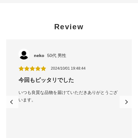
Review
neko
50代 男性
n
2024/10/01 19:48:44
今回もピッタリでした
綺麗な
できた。
いつも良質な品物を届けていただきありがとうござ
大変しっ
います。