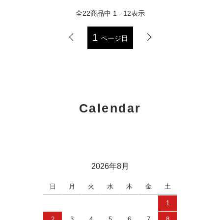
全
22
商品中
1 - 12
表示
1
ページ目
Calendar
2026年8月
日
月
火
水
木
金
土
1
2
3
4
5
6
7
8