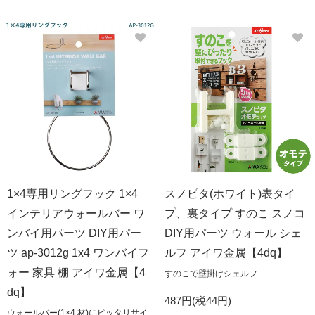
1×4専用リングフック 1×4
スノピタ(ホワイト)表タイ
インテリアウォールバー ワ
プ、裏タイプ すのこ スノコ
ンバイ用パーツ DIY用パー
DIY用パーツ ウォール シェ
ツ ap-3012g 1x4 ワンバイフ
ルフ アイワ金属【4dq】
ォー 家具 棚 アイワ金属【4
すのこで壁掛けシェルフ
dq】
487円(税44円)
ウォールバー(1×4 材)にピッタリサイ